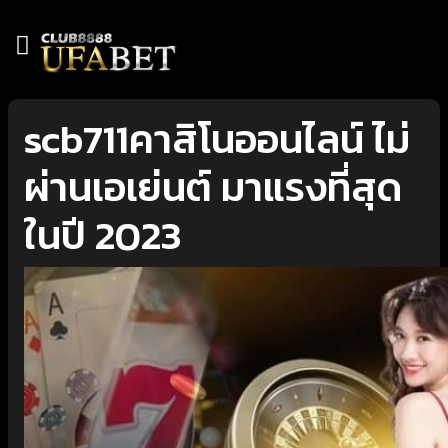
scb711คาสิโนออนไลน์ ไม่
ผ่านเอเย่นต์ มาแรงที่สุด
ในปี 2023