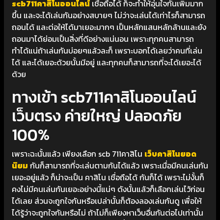
scb711คาสิโนออนไลน์
เชื่อถือได้ ก็จะทำให้อุ่นใจกันเพิ่มมาก
ขึ้น และจะได้เล่นกันอย่างสบายๆ ไม่ว่าจะเล่นได้เท่าไรก็สามารถ
ถอนได้ และต่อให้ได้มาเยอะมากๆ เป็นหลักแสนหลักล้านและยัง
ถอนมาได้ย่อมเป็นสิ่งที่ดีอย่างแน่นอน เพราะทุกคนสามารถ
ทำได้แน่ถ้าเล่นกันบ่อยๆแล้วละก็ เพราะบอกได้เลยว่าคนที่เล่น
ได้ และได้เยอะด้วยนั้นมีอยู่ และทุกคนก็สามารถที่จะได้เยอะได้
ด้วย
ทางเข้า scb711คาสิโนออนไลน์
เว็บตรง ค่ายใหญ่ ปลอดภัย
100%
เพราะฉะนั้นแล้ว เพียงเลือก scb 711คาสิโน
เว็บคาสิโนยอด
นิยม
กันก็สามารถที่จะเล่นตามกันได้แล้ว เพราะเมื่อมีคนเล่นกัน
เยอะอยู่แล้ว ก็น่าจะเป็น คาสิโน เชื่อถือได้ กันก็ได้ เพราะไม่งั้นก็
คงไม่มีคนเล่นกันเยอะอย่างนี้แน่ๆ ดังนั้นแล้วก็เลือกเล่นไว้ก่อน
ได้เลย ส่วนจะถูกใจกันหรือเปล่านั้นก็ต้องลองเล่นกันดู เพื่อให้
ได้รู้ว่าจะถูกใจกันหรือไม่ ถ้าไม่ก็เพียงหาเว็บอื่นกันต่อไปเท่านั้น