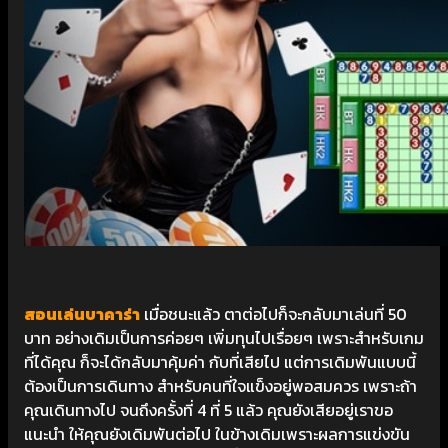
สอนเล่นบาคาร่า
เมื่อชนะแล้ว ตาต่อไปก็จะกลับมาเล่นที่ 50
บาท อย่างเดิมเป็นการค่อยๆ เพิ่มทุนไปเรื่อยๆ เพราะสำหรับเกม
ที่ได้คุณ ก็จะได้กลับมาคุ้มค่า กับที่เสียไป แต่การเดิมพันแบบนี้
ต้องเป็นการเดินทาง สำหรับคนที่ใจแข็งอยู่พอสมควร เพราะถ้า
คุณเดินทางไป จนถึงครั้งที่ 4 ที่ 5 แล้ว คุณยังเสียอยู่เราขอ
แนะนำ ให้คุณยังเดิมพันต่อไป ในข้างเดิมเพราะผลการแข่งขัน