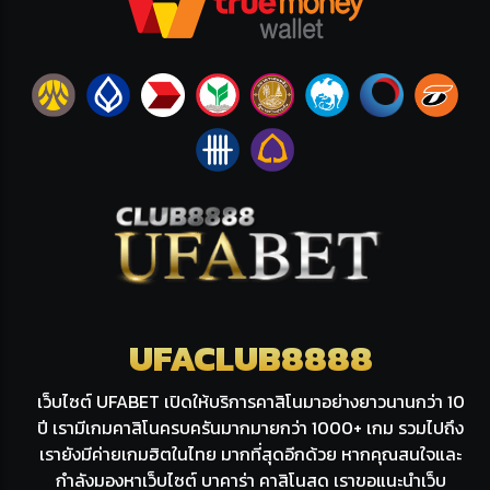
UFACLUB8888
เว็บไซต์ UFABET เปิดให้บริการคาสิโนมาอย่างยาวนานกว่า 10
ปี เรามีเกมคาสิโนครบครันมากมายกว่า 1000+ เกม รวมไปถึง
เรายังมีค่ายเกมฮิตในไทย มากที่สุดอีกด้วย หากคุณสนใจและ
กำลังมองหาเว็บไซต์ บาคาร่า คาสิโนสด เราขอแนะนำเว็บ