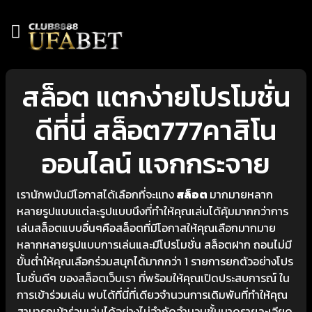
สล็อต แตกง่ายโปรโมชั่น
ดีที่นี่ สล็อต777คาสิโน
ออนไลน์ แจกกระจาย
เรานักพนันมีโอกาสได้เลือกที่จะแทง
สล็อต
มากมายหลาก
หลายรูปแบบแต่ละรูปแบบนึงที่ทำให้คุณเล่นได้คุ้มมากกว่าการ
เล่นสล็อตแบบอื่นๆคือสล็อตที่มีโอกาสให้คุณเลือกมากมาย
หลากหลายรูปแบบการเล่นและมีโปรโมชั่น สล็อตฝาก ถอนไม่มี
ขั้นต่ำให้คุณเลือกร่วมสนุกได้มากกว่า 1 รายการยกตัวอย่างโปร
โมชั่นดีๆ ของสล็อตเว็บเรา ที่พร้อมให้คุณเปิดประสบการณ์ ใน
การเข้าร่วมเล่น พบได้ที่นี่ที่เดียวจำนวนการเดิมพันที่ทำให้คุณ
สามารถเข้าร่วมเล่นได้อย่างไม่จำกัดจำนวนชั้นมาดูรายละเอียด