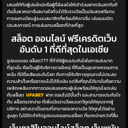
เสนอให้กับผู้เล่นใหม่หรือผู้ที่ลังเลใจให้เข้าร่วมฝากเงินสดทันที
ดังนั้นพวกเขาจึงสบายใจที่จะได้รับรางวัลเป็นเงินสดฟรีแทน
การลงทะเบียนสู่ระบบสมาชิกที่พร้อมให้เขาเริ่ม เล่นและเปิด
ประสบการณ์ การเล่นเกมสล็อตที่ง่ายที่สุด
สล็อต ออนไลน์ ฟรีเครดิตเว็บ
อันดับ 1 ที่ดีที่สุดในเอเชีย
รูปแบบของ สล็อต777 ที่ทำให้ผู้คนประทับใจในการเล่นมาก
ที่สุดนั่น คือเป็นผู้ให้บริการรายใหญ่ ที่ถือเป็นอุตสาหกรรมการ
พนัน ที่มีชื่อเสียงระดับโลก กับการให้บริการคุณอาจไม่ประสบ
ความสำเร็จหรืออาจจะไม่ได้รับเงิน แต่สิ่งที่คุณได้มานั่นคือความ
เพลิดเพลินจากการตอบสนองเกมผู้เล่นพร้อมให้คุณโลดเล่น
กับสล็อต
UFABET
ฝาก ถอนไม่มีขั้นต่ำ และสามารถประทับใจ
กับ สล็อตแตกง่าย ที่เพิ่มเงินรางวัลแบบทวีคูณให้คุณจากผู้
บริการ อย่างเราเป็นเกมที่สามารถแจกรางวัล ให้คุณได้อย่าง
สูงสุด ไม่มีขีดจำกัดรูปแบบของเกมสล็อต ที่แตกง่ายกว่าที่อื่น