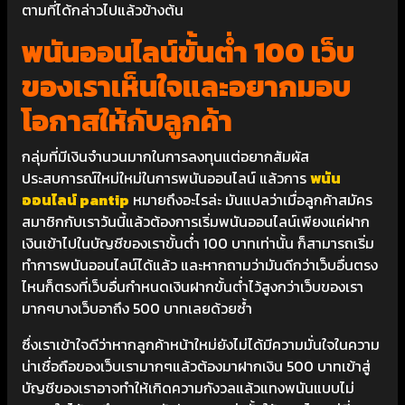
ตามที่ได้กล่าวไปแล้วข้างต้น
พนันออนไลน์ขั้นต่ำ 100 เว็บ
ของเราเห็นใจและอยากมอบ
โอกาสให้กับลูกค้า
กลุ่มที่มีเงินจำนวนมากในการลงทุนแต่อยากสัมผัส
ประสบการณ์ใหม่ใหม่ในการพนันออนไลน์ แล้วการ
พนัน
ออนไลน์ pantip
หมายถึงอะไรล่ะ มันแปลว่าเมื่อลูกค้าสมัคร
สมาชิกกับเราวันนี้แล้วต้องการเริ่มพนันออนไลน์เพียงแค่ฝาก
เงินเข้าไปในบัญชีของเราขั้นต่ำ 100 บาทเท่านั้น ก็สามารถเริ่ม
ทำการพนันออนไลน์ได้แล้ว และหากถามว่ามันดีกว่าเว็บอื่นตรง
ไหนก็ตรงที่เว็บอื่นกำหนดเงินฝากขั้นต่ำไว้สูงกว่าเว็บของเรา
มากๆบางเว็บอาถึง 500 บาทเลยด้วยซ้ำ
ซึ่งเราเข้าใจดีว่าหากลูกค้าหน้าใหม่ยังไม่ได้มีความมั่นใจในความ
น่าเชื่อถือของเว็บเรามากๆแล้วต้องมาฝากเงิน 500 บาทเข้าสู่
บัญชีของเราอาจทำให้เกิดความกังวลแล้วแทงพนันแบบไม่