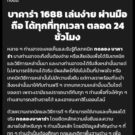
ทั้งนั้น
บาคาร่า 1688 เล่นง่าย ผ่านมือ
ถือ ได้ทุกที่ทุกเวลา ตลอด 24
ชั่วโมง
หลาย ๆ ท่านอาจจะเคยเห็นและรับรู้ถึงเทคนิค
ทดลอง บาคา
ร่า
บางท่านอาจจะถึงขั้นต้องจ่าย หรือเสียเงินเพื่อได้รับเทคนิค
และวิธีการเหล่านั้นมา และบางท่านอาจจะได้รับสิ่งเหล่านั้นมาแต่
ไม่สามารถใช้งานได้จริง มีผลลัพธ์ที่ยังไม่เป็นที่น่าพอใจ หรือ
เทคนิควิธีการเหล่านั้นไม่มีความยั่งยืน แต่ทางเราพร้อมที่จะนำ
สิ่งเหล่านั้นมาให้กับท่านฟรี ๆ จากบทความเหล่านี้บนเว็บไซต์
ของเรา เพราะเรามีแรงปรารถนาดีกับทุก ๆ ท่านเพื่อที่จะให้ทุก ๆ
ท่านสามารถสร้างรายได้ และเอาชนะคาสิโนออนไลน์
ด้วยความเทคนิคและวิธีการดี ๆ ที่สามารถใช้งานและเห็นผลได้
จริง
ทดลองบาคาร่า
โดยยึดหลักความยั่งยืนและความ
สบายใจสำหรับทุก ๆ ท่านเป็นหลัก โดยมีข้อมูลสำคัญต่าง ๆ ที่
ทุก ๆ ท่านจำเป็นต้องศึกษา กฎและกติกาพื้นฐานต่าง ๆ เพื่อ