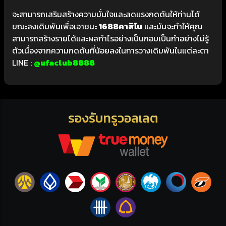
จะสามารถเสริมสร้างความมั่นใจและลดแรงกดดันให้ท่านได้
ขณะลงเดิมพันเพื่อเอาชนะ
1688คาสิโน
และมันจะทำให้คุณ
สามารถสร้างรายได้และผลกำไรอย่างเป็นกอบเป็นกำอย่างไม่รู้
ตัวเนื่องจากความกดดันที่น้อยลงในการวางเดิมพันในแต่ละตา
LINE :
@ufaclub8888
รองรับทรูวอลเลต