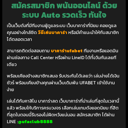
สมัครสมาชิก พนันออนไลน์ ด้วย
ระบบ Auto รวดเร็ว ทันใจ
เป็นเว็บดังที่มีทีมงานผู้ดูแลระบบ เว็บบาคาร่าที่นิยม คอยดูแล
คุณอย่างใกล้ชิด
วิธีเล่นบาคาร่า
หรือมีคำแนะนำให้กับสมาชิก
ได้ตลอดเวลา
สามารถติดต่อสอบถาม
บาคาร่าufabet
ทีมงานหรือแอดมิน
ผ่านช่องทาง Call Center หรือผ่าน LineID ได้ทั้งวันกันเลยที
เดียว
พร้อมเคียงข้างสมาชิกเสมอ รับประกันได้เลยว่า เล่นง่ายได้เงิน
ชัวร์ พร้อมเคียงข้างคุณผ่านเว็บเดิมพัน UFABET เข้าใช้งาน
ง่าย
เล่นได้กับคาสิโน บาคาร่าสด เว็บบาคาร่าที่น่าเล่นที่สุดในเวลานี้
แล้ว พร้อมให้บริการครบวงจร เลือกเล่นเกมดังยอดนิยม ที่ฮิต
ที่สุดในตอนนี้รับรองไม่ผิดหวังแน่นอน สมัครสมาชิก ได้ผ่าน
LINE :
@ufaclub8888