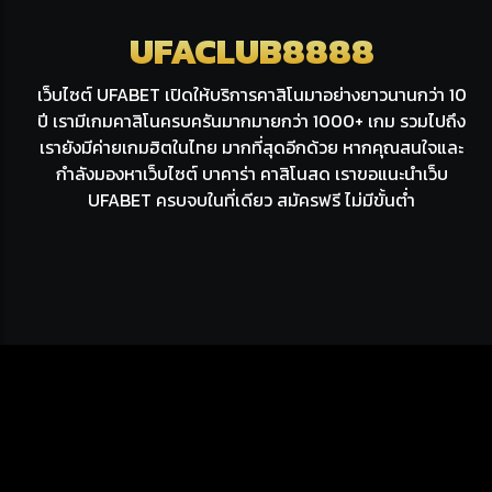
UFACLUB8888
เว็บไซต์ UFABET เปิดให้บริการคาสิโนมาอย่างยาวนานกว่า 10
ปี เรามีเกมคาสิโนครบครันมากมายกว่า 1000+ เกม รวมไปถึง
เรายังมีค่ายเกมฮิตในไทย มากที่สุดอีกด้วย หากคุณสนใจและ
กำลังมองหาเว็บไซต์ บาคาร่า คาสิโนสด เราขอแนะนำเว็บ
UFABET ครบจบในที่เดียว สมัครฟรี ไม่มีขั้นต่ำ