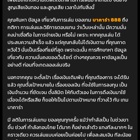
สูญเสียเงินทอง และสูญเสีย เวลาไปกับสิ่งนี้
คุณค้นหา ข้อมูล เกี่ยวกับการเล่น ของเกม
บาคาร่า 888
ถึง
กติกา การเล่นและวิธีการตอบแทน ว่าเว็บเหล่านั้น มีความมั่น
คงน่าเชื่อถือ ในการจ่ายเงิน หรือไม่ เพราะ หากคุณเล่น ได้
ประสบความสำเร็จ แล้ว แต่คุณกลับไม่ได้เงินตาม ที่คุณคาด
หวังไว้ นั่นเป็นเรื่องที่แย่ที่สุด เพราะฉะนั้น การศึกษาหา ข้อมูล
เกี่ยวกับ ความมั่นคงของเว็บไซต์ ต่างๆคุณควร หาข้อมูลเป็น
อย่างดี ก่อนที่จะทดลองเล่นจริง
นอกจากคุณ จะตั้งเป้า เรื่องเงินเดิมพัน ที่คุณต้องการ จะได้รับ
แล้ว คุณตั้งเป้าหมายใน เรื่องของเงิน ที่จะใช้ในการลงทุน เป็น
เงินจำนวน ที่ชัดเจน ตั้งลิมิต ให้กับตัวเอง ในการดึงเงินมาใช้
เมื่อจะได้หรือเสีย ก็ขอให้เป็นไปตามเป้าหมาย ที่วางไว้ กับ เกม
บาคาร่า
มี สติในการเล่นเกม ของคุณทุกครั้ง แม้ว่ากำลังเป็น ในช่วงขา
ขึ้น ช่วงที่ กำลังกอบโกย ได้มาก ก็อย่าถลำตัว แทงทีละมากๆ ใน
คราวเดียว ควรเล่นแบบค่อยเป็นค่อยไป เพื่อสะสมเงิน ทีละน้อย