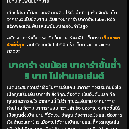
ไปกับเกมพนันมากมาย
เลือกใช้งานได้อย่างเพลิดเพลิน ไร้ขีดจำกัดลุ้นรับเงินก้อนโต
จากรางวับโบนัสพิเศษ เว็บแทงบาคาร่า บาคาร่าufabet หรือ
แจ็คพอตเดิมพัน เล่นพนันพร้อมเงินกำไรสูง
สมัครบาคาร่าเว็บตรง กับเว็บบาคาร่าคาสิโนเว็บตรง
เว็บบาคา
ร่าดีที่สุด
เล่นได้ถอนเงินไวได้เงินเร็ว เว็บตรงมาแรงแห่ง
ปี2022
บาคาร่า งบน้อย บาคาร่าขั้นต่ำ
5 บาท ไม่ผ่านเอเย่นต์
เปิดประสบความสำเร็จ ในการเล่นเกม บาคาร่า ควรเริ่มต้นยังไง
เมื่อคุณเริ่มเล่น บาคาร่า สิ่งที่คุณต้องคิด เป็นอันดับแรก คือ
คุณต้องการอะไร จากเกมนี้ ไม่ว่า คุณจะเล่นเกม จากบาคาร่า
ค่ายไหน ก็ตาม บาคาร่า888 ความสำเร็จ ของคุณ จะเกิดขึ้นได้
เมื่อคุณตั้งเป้าหมาย ที่ชัดเจน ว่าคุณ ต้องการอะไร และ ต้องการ
เงินจำนวนเท่าไหร่ เมื่อคุณได้ตามเป้าหมายและ ก็ควรหยุดเล่น
เพื่อไม่ให้เกิดความเตลิดไปไกล ในการเล่นมากเกินไป จนอาจ