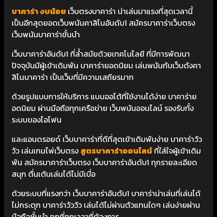
บาคาร่า งบน้อย
เว็บตรงบาคาร่า น่าเล่นมาแรงที่สุดเวลานี้
เป็นอีกสุดยอดเว็บพนันคาสิโนอันดับ1 สมัครบาคาร่าเว็บตรง
เว็บพนันบาคาร่าชั้นนำ
เว็บบาคาร่าอันดับ1 ที่ล้ำสมัยด้วยเทคโนโลยี ที่มีการพัฒนา
ปัจจุบันมีผู้เข้าเดิมพัน บาคาร่ายอดนิยม เล่นพนันกับเว็บดังคา
สิโนบาคาร่า เป็นเว็บที่มีความเสถียรมาก
ด้วยรูปแบบการให้บริการ แบบออโต้ที่ใช้งานได้ง่าย บาคาร่าย
อดนิยม ผ่านมือถือทุกเครือข่าย เว็บพนันออนไลน์ รองรับทั้ง
ระบบของไอโฟน
และแอนดรอยด์ เว็บบาคาร่าที่ดีที่สุดเข้าเดิมพันง่าย บาคาร่าวัว
วัว เล่นเกมไพ่เว็บตรง
สูตรบาคาร่าออนไลน์
ที่ใส่ใจผู้เข้าเดิม
พัน สมัครบาคาร่าเว็บตรง เว็บบาคาร่าอันดับ1 ทุกรายละเอียด
สนุก ตื่นเต้นเล่นได้ไม่มีเบื่อ
ด้วยระบบที่แรงกว่า เว็บบาคาร่าอันดับ1 บาคาร่าน่าเล่นที่เล่นได้
ไม่กระตุก บาคาร่าวัววัว เล่นได้ไม่ผ่านตัวแทนใดๆ เล่นง่ายผ่าน
มือถือชั้นนำ ทุกที่ทุกเวลาที่ต้องการ