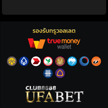
รองรับทรูวอลเลต