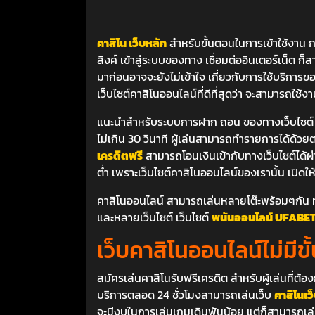
คาสิโน เว็บหลัก
สำหรับขั้นตอนในการเข้าใช้งาน ก
ลิงค์ เข้าสู่ระบบของทาง เชื่อมต่ออินเตอร์เน็ต ก
มาก่อนอาจจะยังไม่เข้าใจ เกี่ยวกับการใช้บริการ
เว็บไซต์คาสิโนออนไลน์ที่ดีที่สุดว่า จะสามารถใช้ง
แนะนำสำหรับระบบการฝาก ถอน ของทางเว็บไซต์ เ
ไม่เกิน 30 วินาที ผู้เล่นสามารถทำรายการได้ด้ว
เครดิตฟรี
สามารถโอนเงินเข้ากับทางเว็บไซต์ได้ผ
ต่ำ เพราะเว็บไซต์คาสิโนออนไลน์ของเรานั้น เปิดให
คาสิโนออนไลน์ สามารถเล่นหลายโต๊ะพร้อมๆกัน ทำใ
และหลายเว็บไซต์ เว็บไซต์
พนันออนไลน์ UFABE
เว็บคาสิโนออนไลน์ไม่มีข
สมัครเล่นคาสิโนรับฟรีเครดิต สำหรับผู้เล่นที่ต้
บริการตลอด 24 ชั่วโมงสามารถเล่นเว็บ
คาสิโนเ
จะมีงบในการเล่นเกมเดิมพันน้อย แต่ก็สามารถเล่นได